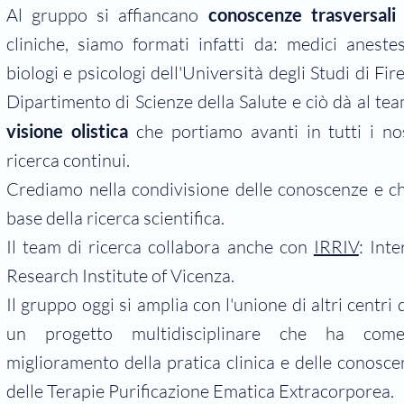
Al gruppo si affiancano
conoscenze trasversal
cliniche, siamo
formati infatti da: medici anestesi
biologi e psicologi dell'Università degli Studi di Fir
Dipartimento di Scienze della Salute e ciò dà al te
visione olistica
che portiamo avanti in tutti i nos
ricerca continui.
Crediamo nella condivisione delle conoscenze e ch
base della ricerca scientifica.
Il team di ricerca collabora anche con
IRRIV
: Int
Research Institute of Vicenza.
Il gruppo oggi si amplia con l'unione di altri centri di
un progetto multidisciplinare che ha come
miglioramento della pratica clinica e delle conosce
delle Terapie Purificazione Ematica Extracorporea.